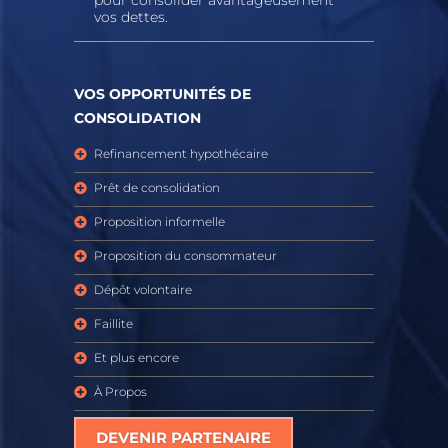
pour consolider avantageusement
vos dettes.
VOS OPPORTUNITÉS DE
CONSOLIDATION
Refinancement hypothécaire
Prêt de consolidation
Proposition informelle
Proposition du consommateur
Dépôt volontaire
Faillite
Et plus encore
À Propos
DEVENIR PARTENAIRE