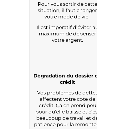
Pour vous sortir de cette
entourag
situation, il faut changer
Le fait 
votre mode de vie.
même m
vos ami
Il est impératif d’éviter au
cert
maximum de dépenser
votre argent.
Dégradation du dossier de
Détéri
crédit
état 
Vos problèmes de dettes
L’arg
affectent votre cote de
synon
crédit. Ça en prend peu
Si ça pe
pour qu’elle baisse et c’est
menta
beaucoup de travail et de
patience pour la remonter.