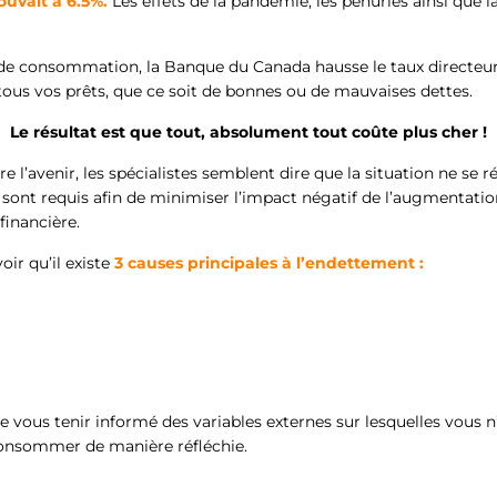
uvait à 6.5%.
Les effets de la pandémie, les pénuries ainsi que l
ix de consommation, la Banque du Canada hausse le taux directeu
 tous vos prêts, que ce soit de bonnes ou de mauvaises dettes.
Le résultat est que tout, absolument tout coûte plus cher !
e l’avenir, les spécialistes semblent dire que la situation ne se ré
rt sont requis afin de minimiser l’impact négatif de l’augmentatio
 financière.
ir qu’il existe
3 causes principales à l’endettement :
e vous tenir informé des variables externes sur lesquelles vous 
consommer de manière réfléchie.
!